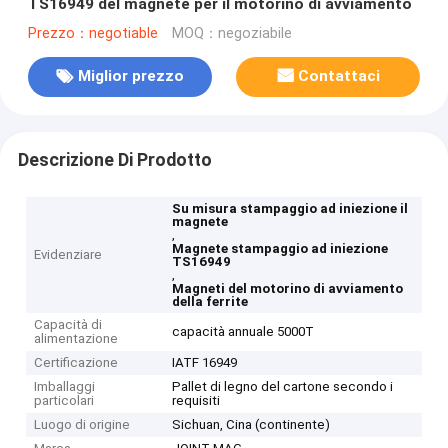
TS16949 del magnete per il motorino di avviamento
Prezzo：negotiable
MOQ：negoziabile
Miglior prezzo
Contattaci
Descrizione Di Prodotto
Su misura stampaggio ad iniezione il
magnete
,
Magnete stampaggio ad iniezione
Evidenziare
TS16949
,
Magneti del motorino di avviamento
della ferrite
Capacità di
capacità annuale 5000T
alimentazione
Certificazione
IATF 16949
Imballaggi
Pallet di legno del cartone secondo i
particolari
requisiti
Luogo di origine
Sichuan, Cina (continente)