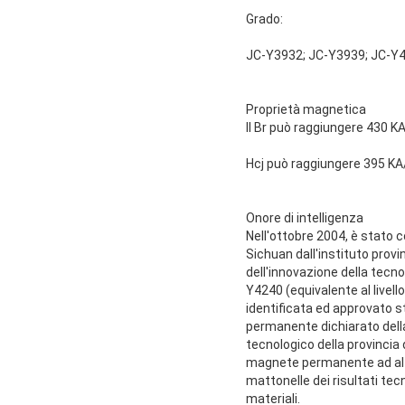
Grado:
JC-Y3932; JC-Y3939; JC-Y4
Proprietà magnetica
Il Br può raggiungere 430 
Hcj può raggiungere 395 K
Onore di intelligenza
Nell'ottobre 2004, è stato c
Sichuan dall'instituto provi
dell'innovazione della tecno
Y4240 (equivalente al livel
identificata ed approvato st
permanente dichiarato della
tecnologico della provincia 
magnete permanente ad alto 
mattonelle dei risultati tecn
materiali.