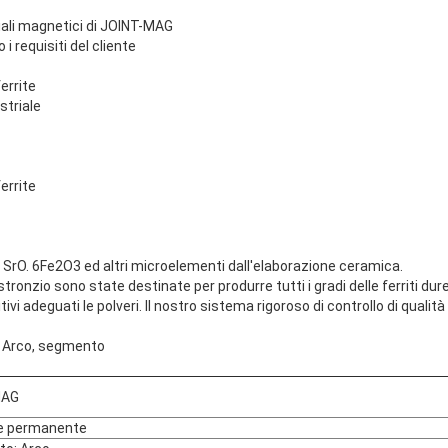
ali magnetici di JOINT-MAG
 requisiti del cliente
errite
striale
errite
i SrO. 6Fe2O3 ed altri microelementi dall'elaborazione ceramica.
o stronzio sono state destinate per produrre tutti i gradi delle ferriti d
ivi adeguati le polveri. Il nostro sistema rigoroso di controllo di qualità
li: Arco, segmento
MAG
e permanente