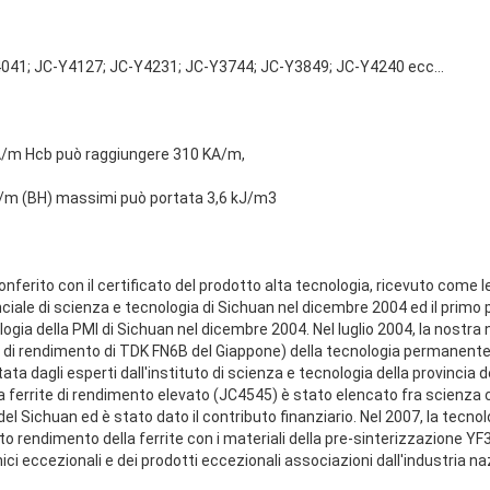
041; JC-Y4127; JC-Y4231; JC-Y3744; JC-Y3849; JC-Y4240 ecc…
KA/m Hcb può raggiungere 310 KA/m,
A/m (BH) massimi può portata 3,6 kJ/m3
onferito con il certificato del prodotto alta tecnologia, ricevuto come l
nciale di scienza e tecnologia di Sichuan nel dicembre 2004 ed il primo
logia della PMI di Sichuan nel dicembre 2004. Nel luglio 2004, la nostr
lo di rendimento di TDK FN6B del Giappone) della tecnologia permanente 
ata dagli esperti dall'instituto di scienza e tecnologia della provincia 
 ferrite di rendimento elevato (JC4545) è stato elencato fra scienza
del Sichuan ed è stato dato il contributo finanziario. Nel 2007, la tecnol
rendimento della ferrite con i materiali della pre-sinterizzazione YF3
ici eccezionali e dei prodotti eccezionali associazioni dall'industria naz