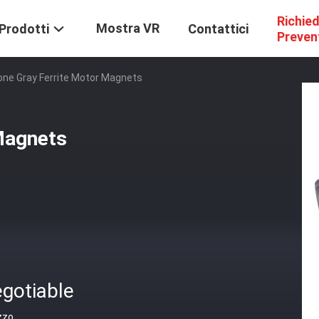
Richie
Mostra VR
Prodotti
Contattici
Preven
one Gray Ferrite Motor Magnets
Magnets
gotiable
zzo