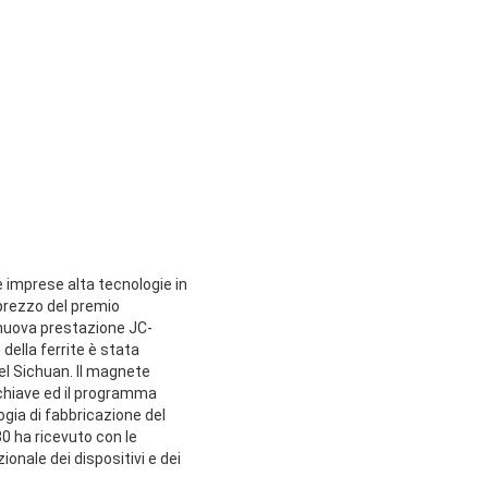
e imprese alta tecnologie in
 prezzo del premio
a nuova prestazione JC-
della ferrite è stata
del Sichuan. Il magnete
 chiave ed il programma
ogia di fabbricazione del
0 ha ricevuto con le
ionale dei dispositivi e dei