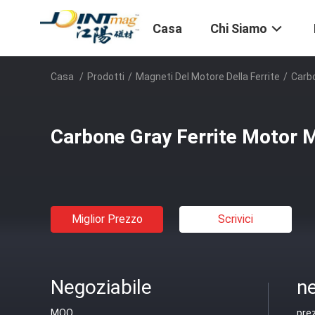
Casa
Chi Siamo
Casa
/
Prodotti
/
Magneti Del Motore Della Ferrite
/
Carb
Carbone Gray Ferrite Motor 
Miglior Prezzo
Scrivici
Negoziabile
ne
MOQ
pre