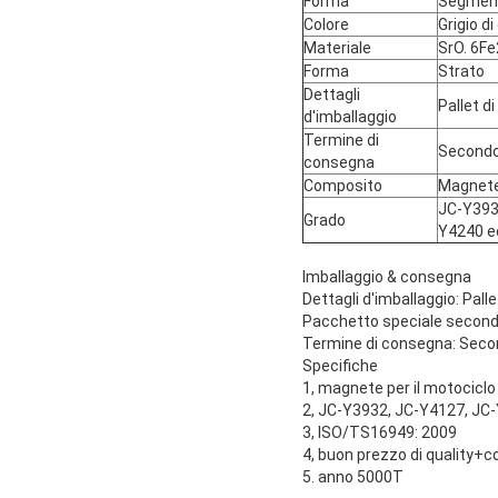
Forma
Segment
Colore
Grigio d
Materiale
SrO. 6F
Forma
Strato
Dettagli
Pallet d
d'imballaggio
Termine di
Secondo 
consegna
Composito
Magnete 
JC-Y393
Grado
Y4240 e
Imballaggio & consegna
Dettagli d'imballaggio: Palle
Pacchetto speciale secondo 
Termine di consegna: Secon
Specifiche
1, magnete per il motocicl
2, JC-Y3932, JC-Y4127, JC
3, ISO/TS16949: 2009
4, buon prezzo di quality+c
5. anno 5000T