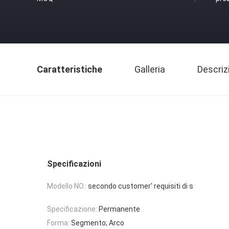
Caratteristiche
Galleria
Descriz
Specificazioni
Modello NO.:
secondo customer′ requisiti di s
Specificazione:
Permanente
Forma:
Segmento; Arco