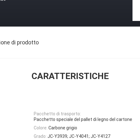
ione di prodotto
CARATTERISTICHE
Pacchetto di trasporto:
Pacchetto speciale del pallet di legno del cartone
Colore:
Carbone grigio
Grado:
JC-Y3939; JC-Y4041; JC-Y4127