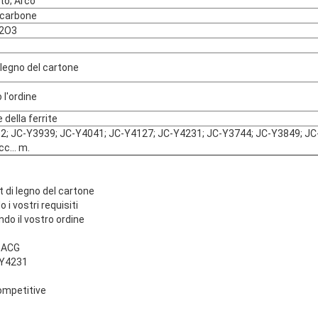
o; Arco
i carbone
e2O3
i legno del cartone
l'ordine
della ferrite
2; JC-Y3939; JC-Y4041; JC-Y4127; JC-Y4231; JC-Y3744; JC-Y3849; JC
cc… m.
t di legno del cartone
i vostri requisiti
do il vostro ordine
o ACG
-Y4231
ompetitive