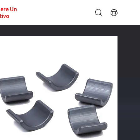
dere Un
tivo